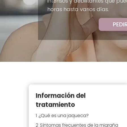
intensos y debilitantes que p
horas hasta varios días.
PEDI
Información del
tratamiento
1
¿Qué es una jaqueca?
2
Síntomas frecuentes de la migraña