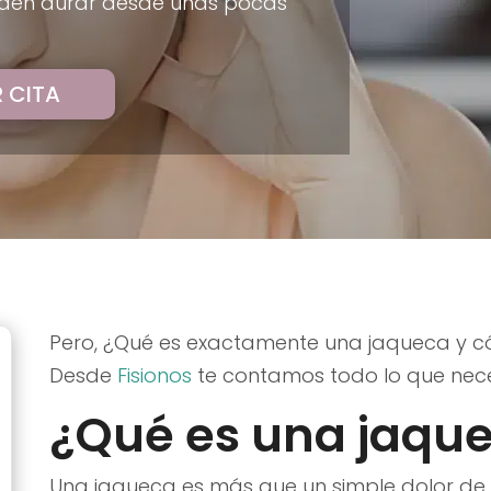
ueden durar desde unas pocas
R CITA
Pero, ¿Qué es exactamente una jaqueca y c
Desde
Fisionos
te contamos todo lo que nece
¿Qué es una jaqu
Una jaqueca es más que un simple dolor de 