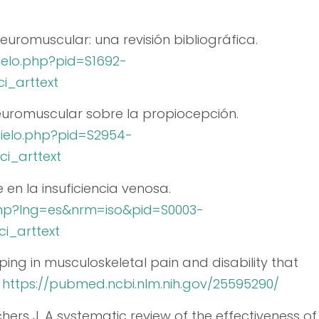
neuromuscular: una revisión bibliográfica.
cielo.php?pid=S1692-
i_arttext
neuromuscular sobre la propiocepción.
cielo.php?pid=S2954-
ci_arttext
e en la insuficiencia venosa.
elo.php?lng=es&nrm=iso&pid=S0003-
i_arttext
ping in musculoskeletal pain and disability that
.
https://pubmed.ncbi.nlm.nih.gov/25595290/
hers J. A systematic review of the effectiveness of