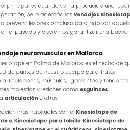
 el principal es cuando se ha producido una lesió
peración, pero además, los
vendajes
Kinesiota
a prevenir lesiones o incluso para reforzar aquell
ón en el pasado y queremos garantizar una buena
vendaje neuromuscular en Mallorca
inesiotape en Palma de Mallorca es el hecho de q
tud de puntos de nuestro cuerpo para tratar
o articulaciones, músculos, ligamentos y tendones
ntes molestias y lesiones como
esguinces
,
na
articulación
u otros.
cación más habituales son el
Kinesiotape de
mbro
,
Kinesiotape para tobillo
,
Kinesiotape de
elo
,
Kinesiotape
en el
cuádriceps
,
Kinesiotape