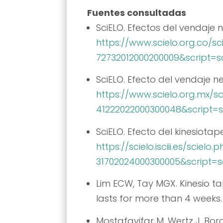
Fuentes consultadas
SciELO. Efectos del vendaje 
https://www.scielo.org.co/s
72732012000200009&script=sc
SciELO. Efecto del vendaje 
https://www.scielo.org.mx/s
41222022000300048&script=s
SciELO. Efecto del kinesiotap
https://scielo.isciii.es/sci
31702024000300005&script=sc
Lim ECW, Tay MGX. Kinesio ta
lasts for more than 4 weeks
Mostafavifar M, Wertz J, Borc