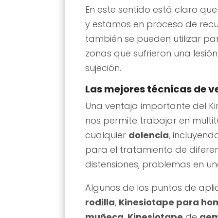
En este sentido está claro que
y estamos en proceso de recu
también se pueden utilizar par
zonas que sufrieron una lesi
sujeción.
Las mejores técnicas de 
Una ventaja importante del K
nos permite trabajar en multi
cualquier
dolencia
, incluyend
para el tratamiento de difere
distensiones, problemas en u
Algunos de los puntos de apli
rodilla
,
Kinesiotape para ho
muñeca
,
Kinesiotape
de
gem